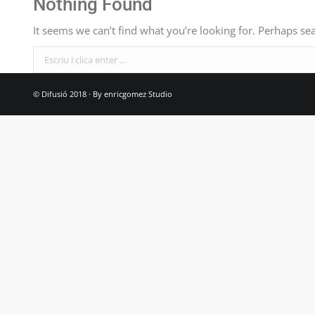
Nothing Found
It seems we can’t find what you’re looking for. Perhaps se
Search:
© Difusió 2018 · By
enricgomez Studio