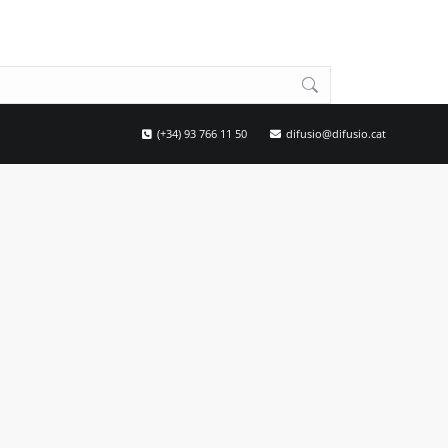
(+34) 93 766 11 50
difusio@difusio.cat