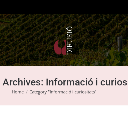
 Archives:
Informació i curios
You are here:
Home
Category "Informació i curiositats"