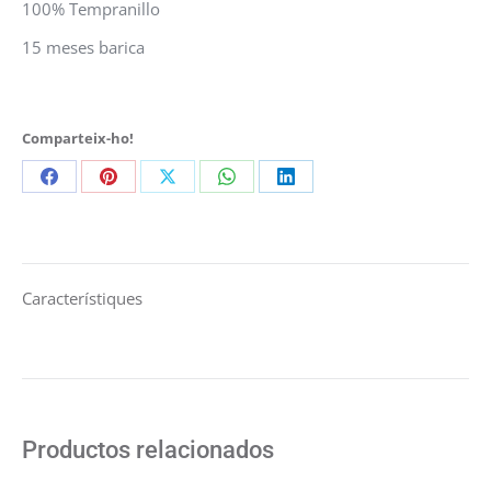
100% Tempranillo
15 meses barica
Comparteix-ho!
Share
Share
Share
Share
Share
on
on
on
on
on
Facebook
Pinterest
X
WhatsApp
LinkedIn
Característiques
Productos relacionados