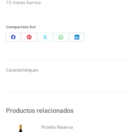
15 meses barrica
Comparteix-ho!
Share
Share
Share
Share
Share
on
on
on
on
on
Facebook
Pinterest
X
WhatsApp
LinkedIn
Característiques
Productos relacionados
Proelio Reserva